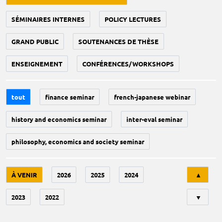
SÉMINAIRES INTERNES
POLICY LECTURES
GRAND PUBLIC
SOUTENANCES DE THÈSE
ENSEIGNEMENT
CONFÉRENCES/WORKSHOPS
tout
finance seminar
french-japanese webinar
history and economics seminar
inter-eval seminar
philosophy, economics and society seminar
Tri
À VENIR
2026
2025
2024
▲
2023
2022
▼