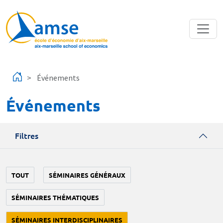
Aller au contenu principal
Événements
Événements
Filtres
TOUT
SÉMINAIRES GÉNÉRAUX
SÉMINAIRES THÉMATIQUES
SÉMINAIRES INTERDISCIPLINAIRES