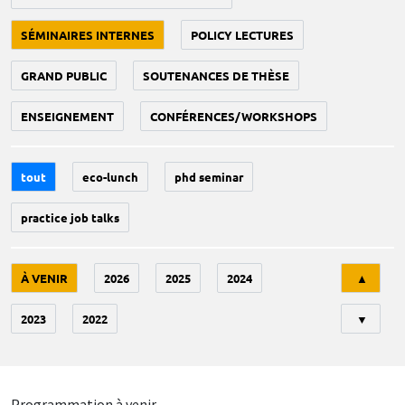
SÉMINAIRES INTERNES
POLICY LECTURES
GRAND PUBLIC
SOUTENANCES DE THÈSE
ENSEIGNEMENT
CONFÉRENCES/WORKSHOPS
tout
eco-lunch
phd seminar
practice job talks
Tri
À VENIR
2026
2025
2024
▲
2023
2022
▼
Programmation à venir