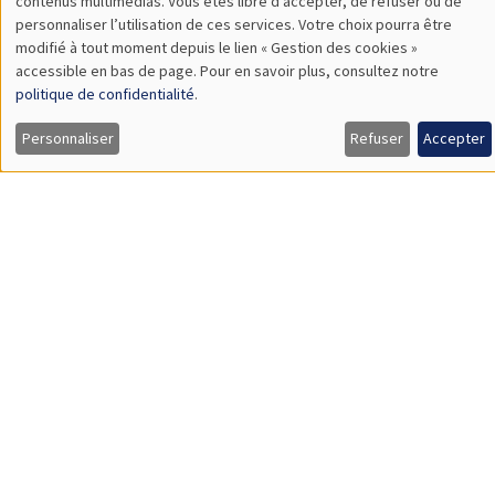
contenus multimédias. Vous êtes libre d’accepter, de refuser ou de
des
personnaliser l’utilisation de ces services. Votre choix pourra être
modifié à tout moment depuis le lien « Gestion des cookies »
données
À propos
Nos engagements
accessible en bas de page. Pour en savoir plus, consultez notre
personnelles
politique de confidentialité
.
Hommage à
Actualités
et
Personnaliser
Refuser
Accepter
Offres d'emploi
Presse
des
cookies
Mentions légales
Gestion des cookies
Intranet