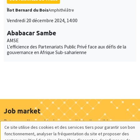
Îlot Bernard du Bois
Amphithéâtre
Vendredi 20 décembre 2024, 14:00
Ababacar Sambe
AMSE
L'efficience des Partenariats Public Privé face aux défis de la
gouvernance en Afrique Sub-saharienne
Job market
Retrouvez l'ensemble de nos candidats disponibles
Ce site utilise des cookies et des services tiers pour garantir son bon
actuellement sur le Job market
Utilisation
fonctionnement, analyser la fréquentation du site et proposer des
Candidats