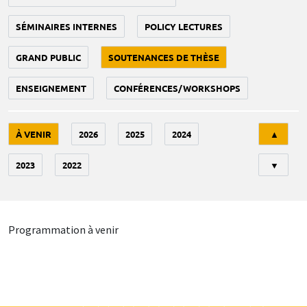
SÉMINAIRES INTERNES
POLICY LECTURES
GRAND PUBLIC
SOUTENANCES DE THÈSE
ENSEIGNEMENT
CONFÉRENCES/WORKSHOPS
Tri
À VENIR
2026
2025
2024
▲
2023
2022
▼
Programmation à venir