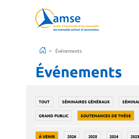
Aller au contenu principal
Événements
Événements
TOUT
SÉMINAIRES GÉNÉRAUX
SÉMINA
GRAND PUBLIC
SOUTENANCES DE THÈSE
À VENIR
2026
2025
2024
202