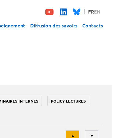
FR
EN
seignement
Diffusion des savoirs
Contacts
MINAIRES INTERNES
POLICY LECTURES
Tri
▲
▼