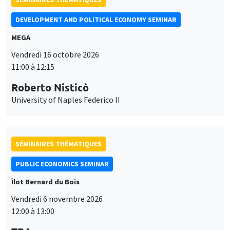
DEVELOPMENT AND POLITICAL ECONOMY SEMINAR
MEGA
Vendredi 16 octobre 2026
11:00 à 12:15
Roberto Nisticò
University of Naples Federico II
SÉMINAIRES THÉMATIQUES
PUBLIC ECONOMICS SEMINAR
Îlot Bernard du Bois
Vendredi 6 novembre 2026
12:00 à 13:00
Ce site utilise des cookies et des services tiers pour garantir son bon
TBA
Utilisation
fonctionnement, analyser la fréquentation du site et proposer des
contenus multimédias. Vous êtes libre d’accepter, de refuser ou de