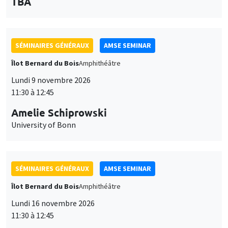
des
personnaliser l’utilisation de ces services. Votre choix pourra être
modifié à tout moment depuis le lien « Gestion des cookies »
données
SÉMINAIRES GÉNÉRAUX
AMSE SEMINAR
accessible en bas de page. Pour en savoir plus, consultez notre
personnelles
politique de confidentialité
.
Îlot Bernard du Bois
Amphithéâtre
et
Personnaliser
Refuser
Accepter
Lundi 9 novembre 2026
des
11:30 à 12:45
cookies
Amelie Schiprowski
University of Bonn
SÉMINAIRES GÉNÉRAUX
AMSE SEMINAR
Îlot Bernard du Bois
Amphithéâtre
Lundi 16 novembre 2026
11:30 à 12:45
Albretch Glitz