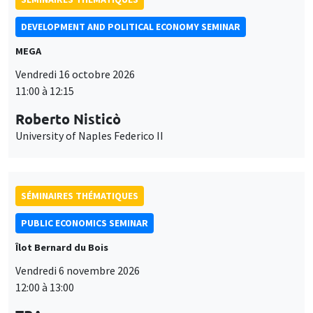
DEVELOPMENT AND POLITICAL ECONOMY SEMINAR
MEGA
Vendredi 16 octobre 2026
11:00 à 12:15
Roberto Nisticò
University of Naples Federico II
SÉMINAIRES THÉMATIQUES
PUBLIC ECONOMICS SEMINAR
Îlot Bernard du Bois
Vendredi 6 novembre 2026
12:00 à 13:00
Ce site utilise des cookies et des services tiers pour garantir son bon
Utilisation
fonctionnement, analyser la fréquentation du site et proposer des
TBA
contenus multimédias. Vous êtes libre d’accepter, de refuser ou de