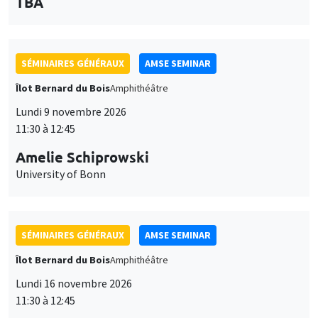
des
personnaliser l’utilisation de ces services. Votre choix pourra être
modifié à tout moment depuis le lien « Gestion des cookies »
données
accessible en bas de page. Pour en savoir plus, consultez notre
SÉMINAIRES GÉNÉRAUX
AMSE SEMINAR
personnelles
politique de confidentialité
.
Îlot Bernard du Bois
Amphithéâtre
et
Personnaliser
Refuser
Accepter
Lundi 9 novembre 2026
des
11:30 à 12:45
cookies
Amelie Schiprowski
University of Bonn
SÉMINAIRES GÉNÉRAUX
AMSE SEMINAR
Îlot Bernard du Bois
Amphithéâtre
Lundi 16 novembre 2026
11:30 à 12:45
Albretch Glitz