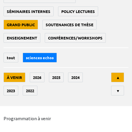
SÉMINAIRES INTERNES
POLICY LECTURES
GRAND PUBLIC
SOUTENANCES DE THÈSE
ENSEIGNEMENT
CONFÉRENCES/WORKSHOPS
tout
sciences echos
Tri
À VENIR
2026
2025
2024
▲
2023
2022
▼
Programmation à venir