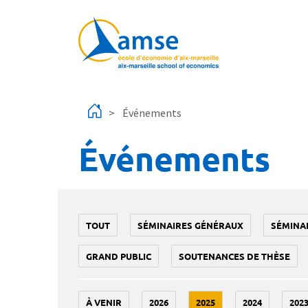
Aller au contenu principal
Événements
Événements
TOUT
SÉMINAIRES GÉNÉRAUX
SÉMINA
GRAND PUBLIC
SOUTENANCES DE THÈSE
À VENIR
2026
2025
2024
202