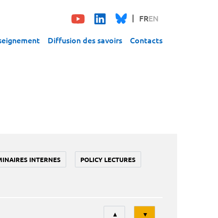
FR
EN
seignement
Diffusion des savoirs
Contacts
MINAIRES INTERNES
POLICY LECTURES
Tri
▲
▼