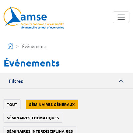
Aller au contenu principal
Événements
Événements
Filtres
TOUT
SÉMINAIRES GÉNÉRAUX
SÉMINAIRES THÉMATIQUES
SÉMINAIRES INTERDISCIPLINAIRES