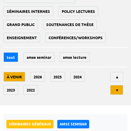
SÉMINAIRES INTERNES
POLICY LECTURES
GRAND PUBLIC
SOUTENANCES DE THÈSE
ENSEIGNEMENT
CONFÉRENCES/WORKSHOPS
tout
amse seminar
amse lecture
Tri
À VENIR
2026
2025
2024
▲
2023
2022
▼
SÉMINAIRES GÉNÉRAUX
AMSE SEMINAR