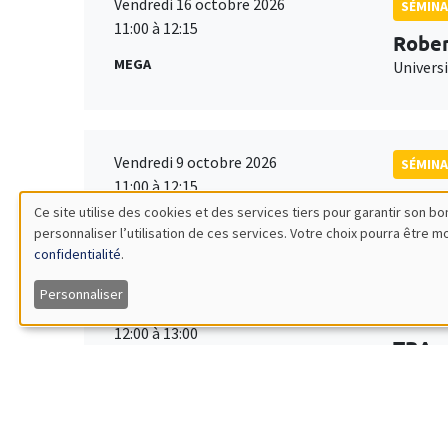
Vendredi 16 octobre 2026
SÉMINA
11:00 à 12:15
Rober
MEGA
Universi
Vendredi 9 octobre 2026
SÉMINA
11:00 à 12:15
Jean 
Ce site utilise des cookies et des services tiers pour garantir son 
World 
personnaliser l’utilisation de ces services. Votre choix pourra être 
Utilisation
confidentialité
.
des
Personnaliser
Vendredi 2 octobre 2026
SÉMINA
12:00 à 13:00
données
TBA
Îlot Bernard du Bois
personnelles
et