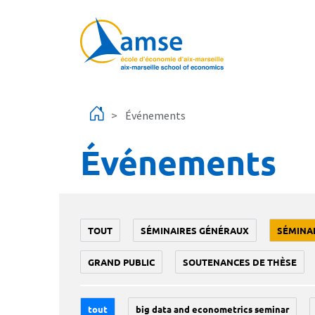
Aller au contenu principal
Événements
Événements
TOUT
SÉMINAIRES GÉNÉRAUX
SÉMINA
GRAND PUBLIC
SOUTENANCES DE THÈSE
tout
big data and econometrics seminar