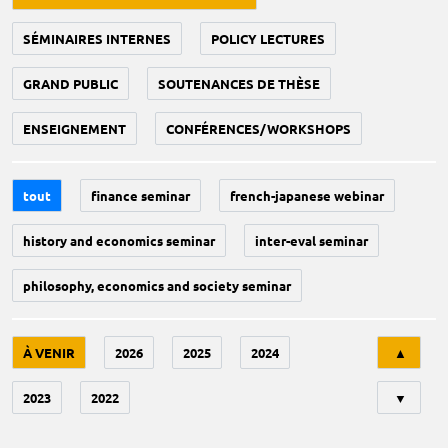
SÉMINAIRES INTERNES
POLICY LECTURES
GRAND PUBLIC
SOUTENANCES DE THÈSE
ENSEIGNEMENT
CONFÉRENCES/WORKSHOPS
tout
finance seminar
french-japanese webinar
history and economics seminar
inter-eval seminar
philosophy, economics and society seminar
Tri
À VENIR
2026
2025
2024
▲
2023
2022
▼