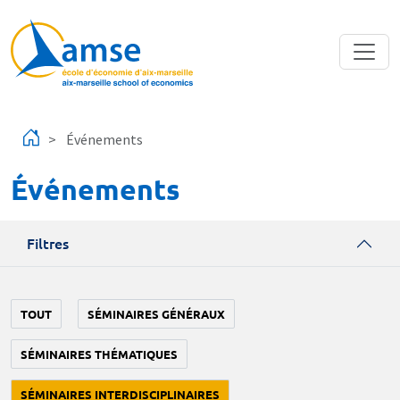
Aller au contenu principal
Événements
Événements
Filtres
TOUT
SÉMINAIRES GÉNÉRAUX
SÉMINAIRES THÉMATIQUES
SÉMINAIRES INTERDISCIPLINAIRES