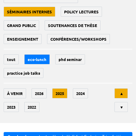
SÉMINAIRES INTERNES
POLICY LECTURES
GRAND PUBLIC
SOUTENANCES DE THÈSE
ENSEIGNEMENT
CONFÉRENCES/WORKSHOPS
tout
eco-lunch
phd seminar
practice job talks
Tri
À VENIR
2026
2025
2024
▲
2023
2022
▼