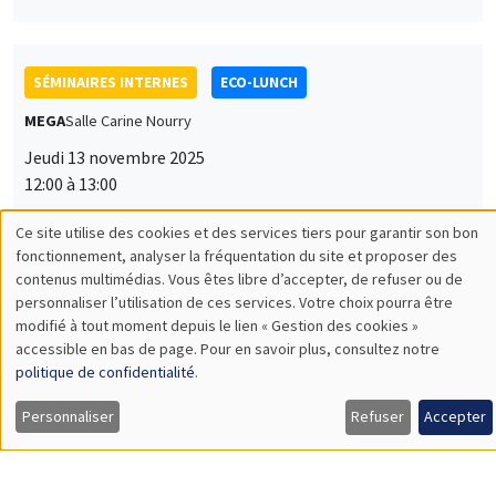
SÉMINAIRES INTERNES
ECO-LUNCH
MEGA
Salle Carine Nourry
Jeudi 13 novembre 2025
12:00 à 13:00
Jiakun Zheng
Ce site utilise des cookies et des services tiers pour garantir son bon
Utilisation
AMSE
fonctionnement, analyser la fréquentation du site et proposer des
Unpacking Household Insurance Decisions: Field and
contenus multimédias. Vous êtes libre d’accepter, de refuser ou de
des
Experimental Evidence
personnaliser l’utilisation de ces services. Votre choix pourra être
modifié à tout moment depuis le lien « Gestion des cookies »
données
accessible en bas de page. Pour en savoir plus, consultez notre
personnelles
politique de confidentialité
.
SÉMINAIRES INTERNES
ECO-LUNCH
et
Personnaliser
Refuser
Accepter
MEGA
Salle Carine Nourry
des
Jeudi 27 novembre 2025
cookies
12:00 à 13:00