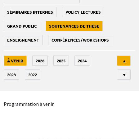
SÉMINAIRES INTERNES
POLICY LECTURES
GRAND PUBLIC
SOUTENANCES DE THÈSE
ENSEIGNEMENT
CONFÉRENCES/WORKSHOPS
Tri
À VENIR
2026
2025
2024
▲
2023
2022
▼
Programmation à venir