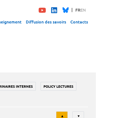
FR
EN
seignement
Diffusion des savoirs
Contacts
MINAIRES INTERNES
POLICY LECTURES
Tri
▲
▼