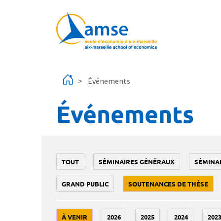
Aller au contenu principal
Événements
Événements
TOUT
SÉMINAIRES GÉNÉRAUX
SÉMINA
GRAND PUBLIC
SOUTENANCES DE THÈSE
À VENIR
2026
2025
2024
202