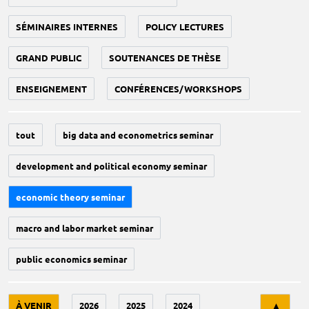
SÉMINAIRES INTERNES
POLICY LECTURES
GRAND PUBLIC
SOUTENANCES DE THÈSE
ENSEIGNEMENT
CONFÉRENCES/WORKSHOPS
tout
big data and econometrics seminar
development and political economy seminar
economic theory seminar
macro and labor market seminar
public economics seminar
Tri
À VENIR
2026
2025
2024
▲