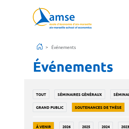
Aller au contenu principal
Événements
Événements
TOUT
SÉMINAIRES GÉNÉRAUX
SÉMINA
GRAND PUBLIC
SOUTENANCES DE THÈSE
À VENIR
2026
2025
2024
202