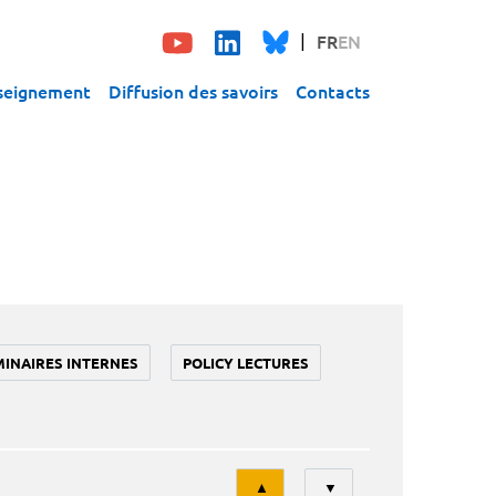
FR
EN
seignement
Diffusion des savoirs
Contacts
MINAIRES INTERNES
POLICY LECTURES
Tri
▲
▼