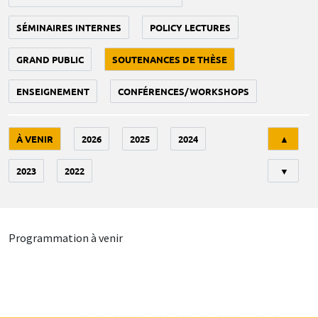
SÉMINAIRES INTERNES
POLICY LECTURES
GRAND PUBLIC
SOUTENANCES DE THÈSE
ENSEIGNEMENT
CONFÉRENCES/WORKSHOPS
Tri
À VENIR
2026
2025
2024
▲
2023
2022
▼
Programmation à venir