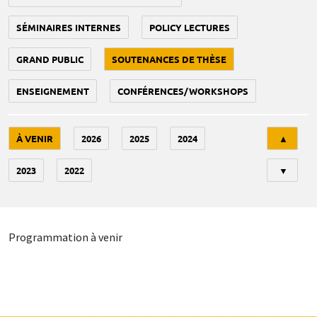
SÉMINAIRES INTERNES
POLICY LECTURES
GRAND PUBLIC
SOUTENANCES DE THÈSE
ENSEIGNEMENT
CONFÉRENCES/WORKSHOPS
Tri
À VENIR
2026
2025
2024
▲
2023
2022
▼
Programmation à venir