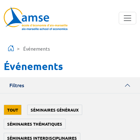
Aller au contenu principal
Événements
Événements
Filtres
TOUT
SÉMINAIRES GÉNÉRAUX
SÉMINAIRES THÉMATIQUES
SÉMINAIRES INTERDISCIPLINAIRES