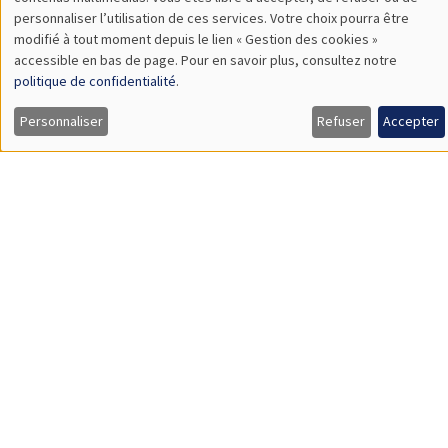
TBA
des
personnaliser l’utilisation de ces services. Votre choix pourra être
modifié à tout moment depuis le lien « Gestion des cookies »
données
accessible en bas de page. Pour en savoir plus, consultez notre
personnelles
politique de confidentialité
.
SÉMINAIRES GÉNÉRAUX
AMSE SEMINAR
et
Personnaliser
Refuser
Accepter
Îlot Bernard du Bois
Amphithéâtre
des
Lundi 9 novembre 2026
cookies
11:30 à 12:45
Amelie Schiprowski
University of Bonn
SÉMINAIRES GÉNÉRAUX
AMSE SEMINAR
Îlot Bernard du Bois
Amphithéâtre
Lundi 16 novembre 2026
11:30 à 12:45