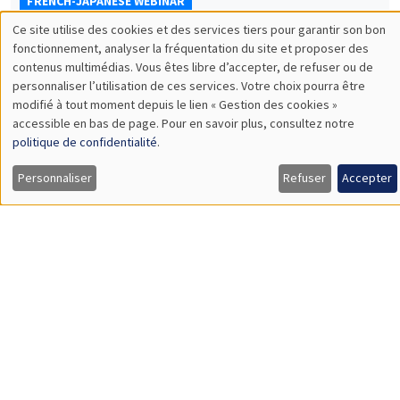
FRENCH-JAPANESE WEBINAR
Ce site utilise des cookies et des services tiers pour garantir son bon
Vendredi 22 mai 2026
Utilisation
fonctionnement, analyser la fréquentation du site et proposer des
10:00 à 11:00
contenus multimédias. Vous êtes libre d’accepter, de refuser ou de
des
personnaliser l’utilisation de ces services. Votre choix pourra être
Nan Liu
modifié à tout moment depuis le lien « Gestion des cookies »
données
Yokohama National University
accessible en bas de page. Pour en savoir plus, consultez notre
What determines firms' predicted exchange rates? Empirical
personnelles
politique de confidentialité
.
evidence from Japanese firm survey data
et
À DISTANCE
Personnaliser
Refuser
Accepter
des
cookies
SÉMINAIRES INTERDISCIPLINAIRES
FRENCH-JAPANESE WEBINAR
Vendredi 22 mai 2026
11:00 à 12:00
Luca Cerasoli
AMSE