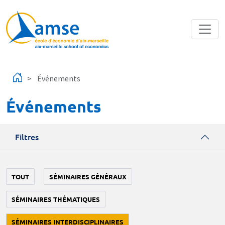
Aller au contenu principal
Événements
Événements
Filtres
TOUT
SÉMINAIRES GÉNÉRAUX
SÉMINAIRES THÉMATIQUES
SÉMINAIRES INTERDISCIPLINAIRES