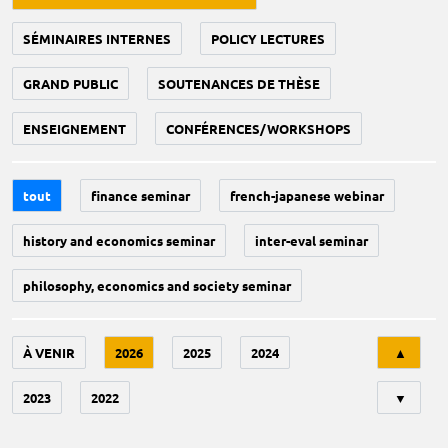
SÉMINAIRES INTERNES
POLICY LECTURES
GRAND PUBLIC
SOUTENANCES DE THÈSE
ENSEIGNEMENT
CONFÉRENCES/WORKSHOPS
tout
finance seminar
french-japanese webinar
history and economics seminar
inter-eval seminar
philosophy, economics and society seminar
Tri
À VENIR
2026
2025
2024
▲
2023
2022
▼