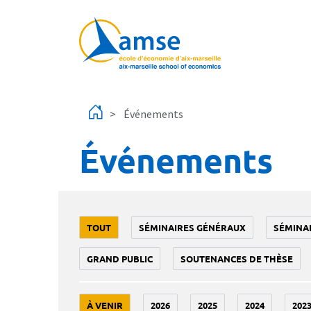
Aller au contenu principal
Événements
Événements
TOUT
SÉMINAIRES GÉNÉRAUX
SÉMINA
GRAND PUBLIC
SOUTENANCES DE THÈSE
À VENIR
2026
2025
2024
202