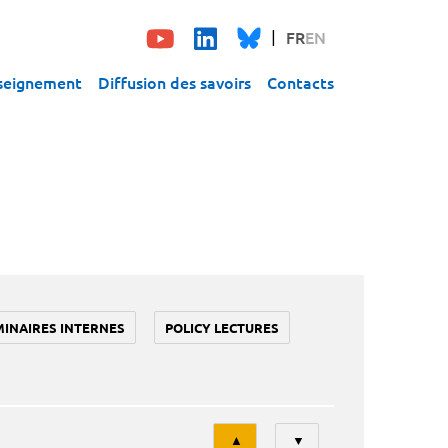
FR
EN
seignement
Diffusion des savoirs
Contacts
MINAIRES INTERNES
POLICY LECTURES
Tri
▲
▼