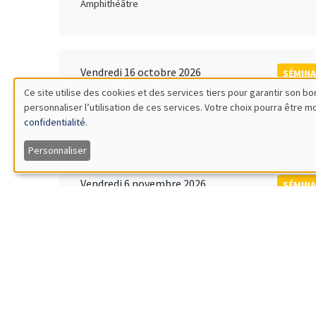
Amphithéâtre
Vendredi 16 octobre 2026
SÉMINA
11:00 à 12:15
Ce site utilise des cookies et des services tiers pour garantir son 
Rober
personnaliser l’utilisation de ces services. Votre choix pourra être 
Utilisation
MEGA
Universi
confidentialité
.
des
Personnaliser
données
Vendredi 6 novembre 2026
SÉMINA
12:00 à 13:00
TBA
personnelles
Îlot Bernard du Bois
et
des
Lundi 9 novembre 2026
SÉMINA
11:30 à 12:45