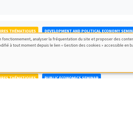
IRES THÉMATIQUES
DEVELOPMENT AND POLITICAL ECONOMY SEMI
bon fonctionnement, analyser la fréquentation du site et proposer des conte
to Nisticò
modifié à tout moment depuis le lien « Gestion des cookies » accessible en 
ty of Naples Federico II
IRES THÉMATIQUES
PUBLIC ECONOMICS SEMINAR
IRES GÉNÉRAUX
AMSE SEMINAR