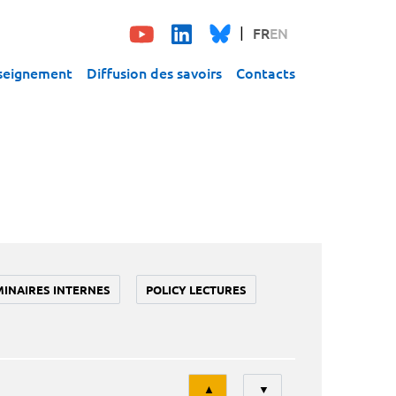
FR
EN
seignement
Diffusion des savoirs
Contacts
MINAIRES INTERNES
POLICY LECTURES
Tri
▲
▼