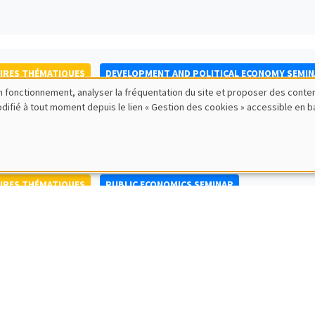
IRES THÉMATIQUES
DEVELOPMENT AND POLITICAL ECONOMY SEMI
bon fonctionnement, analyser la fréquentation du site et proposer des conte
to Nisticò
modifié à tout moment depuis le lien « Gestion des cookies » accessible en 
ty of Naples Federico II
IRES THÉMATIQUES
PUBLIC ECONOMICS SEMINAR
IRES GÉNÉRAUX
AMSE SEMINAR