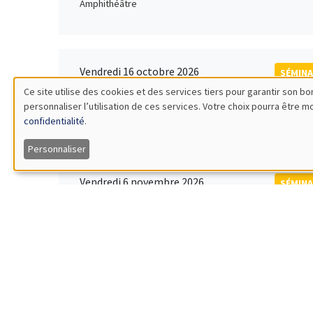
Amphithéâtre
Vendredi 16 octobre 2026
SÉMINA
11:00 à 12:15
Ce site utilise des cookies et des services tiers pour garantir son 
Rober
personnaliser l’utilisation de ces services. Votre choix pourra être 
Utilisation
MEGA
Universi
confidentialité
.
des
Personnaliser
données
Vendredi 6 novembre 2026
SÉMINA
12:00 à 13:00
TBA
personnelles
Îlot Bernard du Bois
et
des
Lundi 9 novembre 2026
SÉMINA
11:30 à 12:45