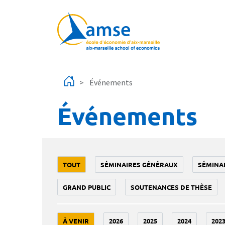
Aller au contenu principal
Événements
Événements
TOUT
SÉMINAIRES GÉNÉRAUX
SÉMINA
GRAND PUBLIC
SOUTENANCES DE THÈSE
À VENIR
2026
2025
2024
202