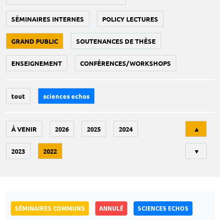
SÉMINAIRES INTERNES
POLICY LECTURES
GRAND PUBLIC
SOUTENANCES DE THÈSE
ENSEIGNEMENT
CONFÉRENCES/WORKSHOPS
tout
sciences echos
Tri
À VENIR
2026
2025
2024
▲
2023
2022
▼
SÉMINAIRES COMMUNS
ANNULÉ
SCIENCES ECHOS