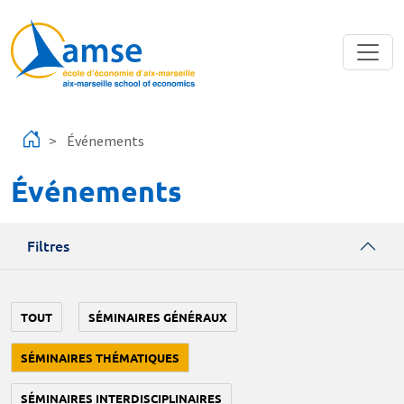
Aller au contenu principal
Événements
Événements
Filtres
TOUT
SÉMINAIRES GÉNÉRAUX
SÉMINAIRES THÉMATIQUES
SÉMINAIRES INTERDISCIPLINAIRES