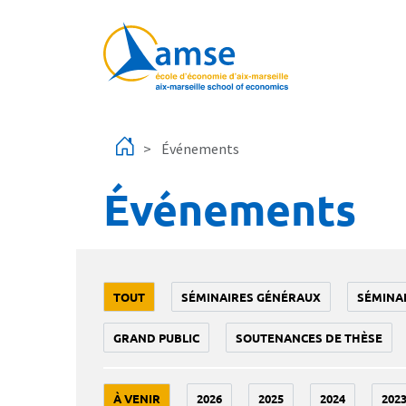
Aller au contenu principal
Événements
Événements
TOUT
SÉMINAIRES GÉNÉRAUX
SÉMINA
GRAND PUBLIC
SOUTENANCES DE THÈSE
À VENIR
2026
2025
2024
202