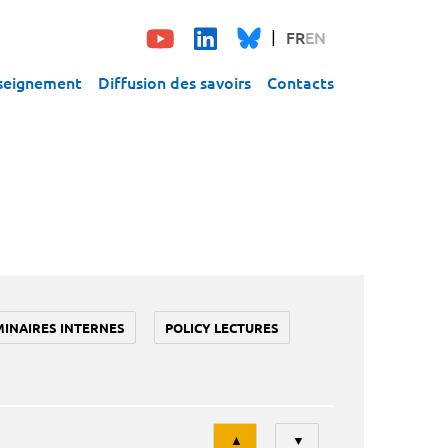
FR
EN
seignement
Diffusion des savoirs
Contacts
MINAIRES INTERNES
POLICY LECTURES
Tri
▲
▼