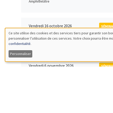
Amphithéâtre
Vendredi 16 octobre 2026
SÉMINA
11:00 à 12:15
Ce site utilise des cookies et des services tiers pour garantir son 
Rober
personnaliser l’utilisation de ces services. Votre choix pourra être 
Utilisation
MEGA
Universi
confidentialité
.
des
Personnaliser
données
Vendredi 6 novembre 2026
SÉMINA
12:00 à 13:00
TBA
personnelles
Îlot Bernard du Bois
et
des
Lundi 9 novembre 2026
SÉMINA
11:30 à 12:45