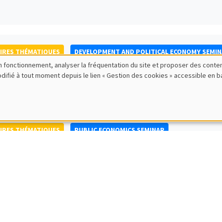
IRES THÉMATIQUES
DEVELOPMENT AND POLITICAL ECONOMY SEMI
bon fonctionnement, analyser la fréquentation du site et proposer des conte
to Nisticò
modifié à tout moment depuis le lien « Gestion des cookies » accessible en 
ty of Naples Federico II
IRES THÉMATIQUES
PUBLIC ECONOMICS SEMINAR
IRES GÉNÉRAUX
AMSE SEMINAR