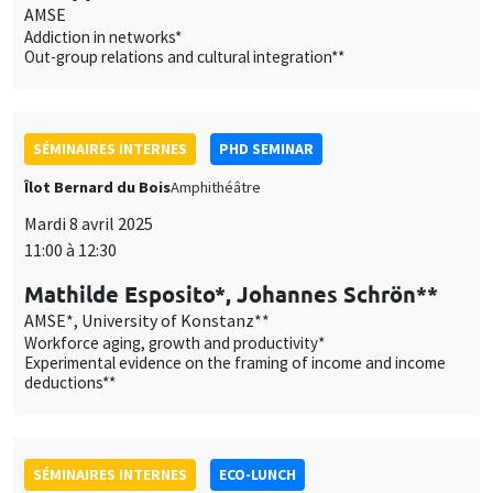
AMSE
Addiction in networks*
Out-group relations and cultural integration**
SÉMINAIRES INTERNES
PHD SEMINAR
Îlot Bernard du Bois
Amphithéâtre
Mardi 8 avril 2025
11:00 à 12:30
Mathilde Esposito*, Johannes Schrön**
AMSE*, University of Konstanz**
Workforce aging, growth and productivity*
Experimental evidence on the framing of income and income
deductions**
SÉMINAIRES INTERNES
ECO-LUNCH