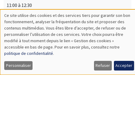
11:00 à 12:30
Emma Paladino*, Ali Hassan**
AMSE
Hiding the Queen: Anonymous Competitions and Gender
Performance in a Randomized Chess Experiment*
Impact investor behavior**
SÉMINAIRES INTERNES
ECO-LUNCH
MEGA
Salle Carine Nourry
Jeudi 15 mai 2025
12:00 à 13:00
Jiakun Zheng
AMSE
Accounting for Ex Post Regret in Evaluating Sustainable
Actions