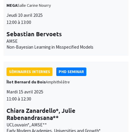
MEGA
Salle Carine Nourry
Jeudi 10 avril 2025
12:00 à 13:00
Ce site utilise des cookies et des services tiers pour garantir son bon
Utilisation
fonctionnement, analyser la fréquentation du site et proposer des
Sebastian Bervoets
contenus multimédias. Vous êtes libre d’accepter, de refuser ou de
des
AMSE
personnaliser l’utilisation de ces services. Votre choix pourra être
Non-Bayesian Learning in Misspecified Models
modifié à tout moment depuis le lien « Gestion des cookies »
données
accessible en bas de page. Pour en savoir plus, consultez notre
personnelles
politique de confidentialité
.
et
SÉMINAIRES INTERNES
PHD SEMINAR
Personnaliser
Refuser
Accepter
des
Îlot Bernard du Bois
Amphithéâtre
cookies
Mardi 15 avril 2025
11:00 à 12:30
Chiara Zanardello*, Julie
Rabenandrasana**
UCLouvain*, AMSE**
Early Modern Academies, Universities and Growth*