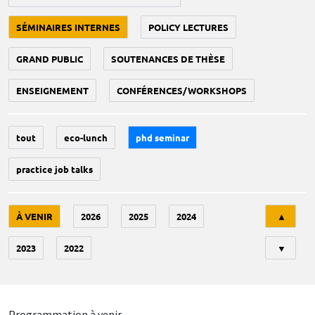
SÉMINAIRES INTERNES
POLICY LECTURES
GRAND PUBLIC
SOUTENANCES DE THÈSE
ENSEIGNEMENT
CONFÉRENCES/WORKSHOPS
tout
eco-lunch
phd seminar
practice job talks
Tri
À VENIR
2026
2025
2024
▲
2023
2022
▼
Programmation à venir