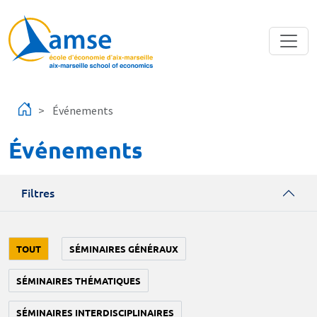
Aller au contenu principal
Événements
Événements
Filtres
TOUT
SÉMINAIRES GÉNÉRAUX
SÉMINAIRES THÉMATIQUES
SÉMINAIRES INTERDISCIPLINAIRES