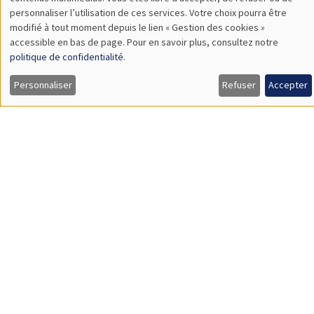
TBA
des
personnaliser l’utilisation de ces services. Votre choix pourra être
modifié à tout moment depuis le lien « Gestion des cookies »
données
accessible en bas de page. Pour en savoir plus, consultez notre
personnelles
politique de confidentialité
.
SÉMINAIRES GÉNÉRAUX
AMSE SEMINAR
et
Personnaliser
Refuser
Accepter
Îlot Bernard du Bois
Amphithéâtre
des
Lundi 9 novembre 2026
cookies
11:30 à 12:45
Amelie Schiprowski
University of Bonn
SÉMINAIRES GÉNÉRAUX
AMSE SEMINAR
Îlot Bernard du Bois
Amphithéâtre
Lundi 16 novembre 2026
11:30 à 12:45