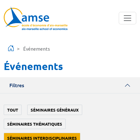
Aller au contenu principal
Événements
Événements
Filtres
TOUT
SÉMINAIRES GÉNÉRAUX
SÉMINAIRES THÉMATIQUES
SÉMINAIRES INTERDISCIPLINAIRES