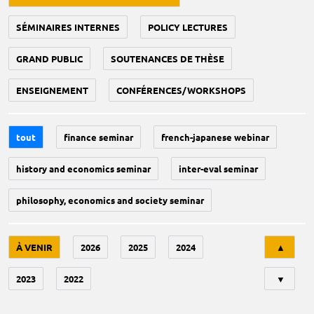
SÉMINAIRES INTERNES
POLICY LECTURES
GRAND PUBLIC
SOUTENANCES DE THÈSE
ENSEIGNEMENT
CONFÉRENCES/WORKSHOPS
tout
finance seminar
french-japanese webinar
history and economics seminar
inter-eval seminar
philosophy, economics and society seminar
Tri
À VENIR
2026
2025
2024
▲
2023
2022
▼