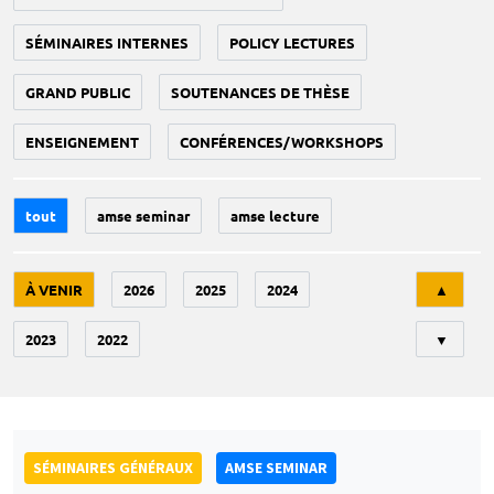
SÉMINAIRES INTERNES
POLICY LECTURES
GRAND PUBLIC
SOUTENANCES DE THÈSE
ENSEIGNEMENT
CONFÉRENCES/WORKSHOPS
tout
amse seminar
amse lecture
Tri
À VENIR
2026
2025
2024
▲
2023
2022
▼
SÉMINAIRES GÉNÉRAUX
AMSE SEMINAR