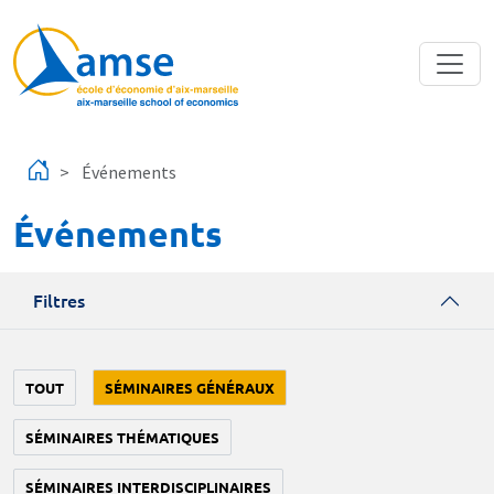
Aller au contenu principal
Événements
Événements
Filtres
TOUT
SÉMINAIRES GÉNÉRAUX
SÉMINAIRES THÉMATIQUES
SÉMINAIRES INTERDISCIPLINAIRES