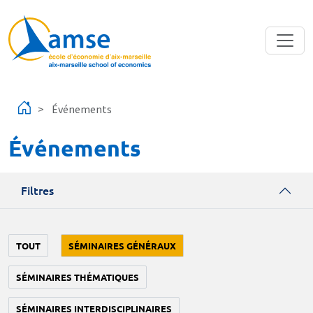
Aller au contenu principal
Événements
Événements
Filtres
TOUT
SÉMINAIRES GÉNÉRAUX
SÉMINAIRES THÉMATIQUES
SÉMINAIRES INTERDISCIPLINAIRES