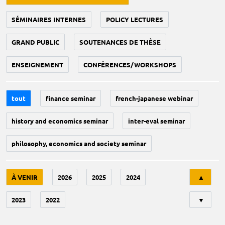
SÉMINAIRES INTERNES
POLICY LECTURES
GRAND PUBLIC
SOUTENANCES DE THÈSE
ENSEIGNEMENT
CONFÉRENCES/WORKSHOPS
tout
finance seminar
french-japanese webinar
history and economics seminar
inter-eval seminar
philosophy, economics and society seminar
Tri
À VENIR
2026
2025
2024
▲
2023
2022
▼