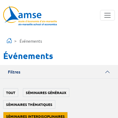
Aller au contenu principal
Événements
Événements
Filtres
TOUT
SÉMINAIRES GÉNÉRAUX
SÉMINAIRES THÉMATIQUES
SÉMINAIRES INTERDISCIPLINAIRES