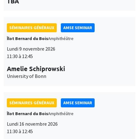
des
personnaliser l’utilisation de ces services. Votre choix pourra être
modifié à tout moment depuis le lien « Gestion des cookies »
données
accessible en bas de page. Pour en savoir plus, consultez notre
SÉMINAIRES GÉNÉRAUX
AMSE SEMINAR
personnelles
politique de confidentialité
.
Îlot Bernard du Bois
Amphithéâtre
et
Personnaliser
Refuser
Accepter
Lundi 9 novembre 2026
des
11:30 à 12:45
cookies
Amelie Schiprowski
University of Bonn
SÉMINAIRES GÉNÉRAUX
AMSE SEMINAR
Îlot Bernard du Bois
Amphithéâtre
Lundi 16 novembre 2026
11:30 à 12:45
Albretch Glitz