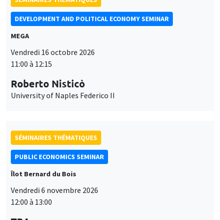
DEVELOPMENT AND POLITICAL ECONOMY SEMINAR
MEGA
Vendredi 16 octobre 2026
11:00 à 12:15
Roberto Nisticò
University of Naples Federico II
SÉMINAIRES THÉMATIQUES
PUBLIC ECONOMICS SEMINAR
Îlot Bernard du Bois
Vendredi 6 novembre 2026
12:00 à 13:00
Ce site utilise des cookies et des services tiers pour garantir son bon
Utilisation
fonctionnement, analyser la fréquentation du site et proposer des
TBA
contenus multimédias. Vous êtes libre d’accepter, de refuser ou de