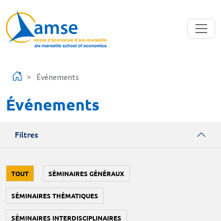
Aller au contenu principal
Événements
Événements
Filtres
TOUT
SÉMINAIRES GÉNÉRAUX
SÉMINAIRES THÉMATIQUES
SÉMINAIRES INTERDISCIPLINAIRES