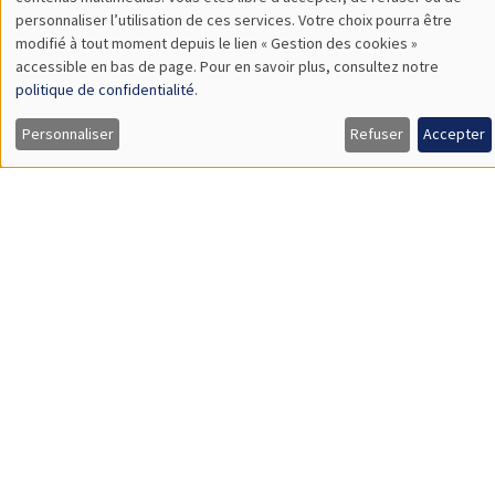
TBA
des
personnaliser l’utilisation de ces services. Votre choix pourra être
modifié à tout moment depuis le lien « Gestion des cookies »
données
accessible en bas de page. Pour en savoir plus, consultez notre
personnelles
politique de confidentialité
.
SÉMINAIRES GÉNÉRAUX
AMSE SEMINAR
et
Personnaliser
Refuser
Accepter
Îlot Bernard du Bois
Amphithéâtre
des
Lundi 9 novembre 2026
cookies
11:30 à 12:45
Amelie Schiprowski
University of Bonn
SÉMINAIRES GÉNÉRAUX
AMSE SEMINAR
Îlot Bernard du Bois
Amphithéâtre
Lundi 16 novembre 2026
11:30 à 12:45