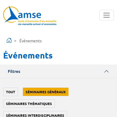
Aller au contenu principal
Événements
Événements
Filtres
TOUT
SÉMINAIRES GÉNÉRAUX
SÉMINAIRES THÉMATIQUES
SÉMINAIRES INTERDISCIPLINAIRES