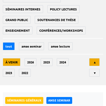
SÉMINAIRES INTERNES
POLICY LECTURES
GRAND PUBLIC
SOUTENANCES DE THÈSE
ENSEIGNEMENT
CONFÉRENCES/WORKSHOPS
tout
amse seminar
amse lecture
Tri
À VENIR
2026
2025
2024
▲
2023
2022
▼
SÉMINAIRES GÉNÉRAUX
AMSE SEMINAR