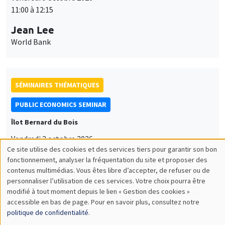
11:00 à 12:15
Jean Lee
World Bank
SÉMINAIRES THÉMATIQUES
PUBLIC ECONOMICS SEMINAR
Îlot Bernard du Bois
Vendredi 2 octobre 2026
Ce site utilise des cookies et des services tiers pour garantir son bon
12:00 à 13:00
Utilisation
fonctionnement, analyser la fréquentation du site et proposer des
TBA
contenus multimédias. Vous êtes libre d’accepter, de refuser ou de
des
personnaliser l’utilisation de ces services. Votre choix pourra être
modifié à tout moment depuis le lien « Gestion des cookies »
données
accessible en bas de page. Pour en savoir plus, consultez notre
personnelles
politique de confidentialité
.
SÉMINAIRES THÉMATIQUES