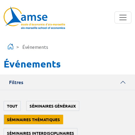
Aller au contenu principal
Événements
Événements
Filtres
TOUT
SÉMINAIRES GÉNÉRAUX
SÉMINAIRES THÉMATIQUES
SÉMINAIRES INTERDISCIPLINAIRES