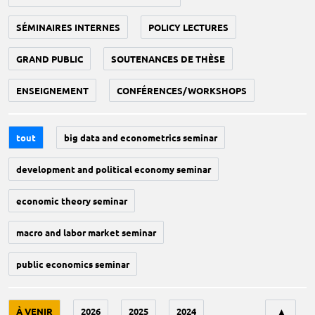
SÉMINAIRES INTERNES
POLICY LECTURES
GRAND PUBLIC
SOUTENANCES DE THÈSE
ENSEIGNEMENT
CONFÉRENCES/WORKSHOPS
tout
big data and econometrics seminar
development and political economy seminar
economic theory seminar
macro and labor market seminar
public economics seminar
Tri
À VENIR
2026
2025
2024
▲