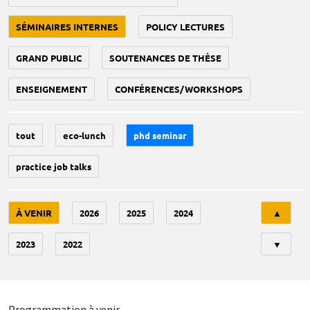
SÉMINAIRES INTERNES
POLICY LECTURES
GRAND PUBLIC
SOUTENANCES DE THÈSE
ENSEIGNEMENT
CONFÉRENCES/WORKSHOPS
tout
eco-lunch
phd seminar
practice job talks
Tri
À VENIR
2026
2025
2024
▲
2023
2022
▼
Programmation à venir