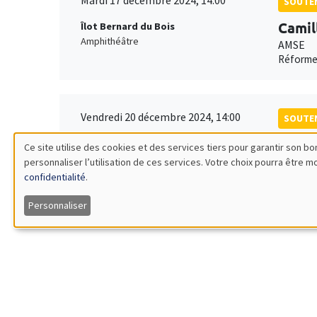
Mardi 17 décembre 2024, 14:00
SOUTEN
Camil
Îlot Bernard du Bois
Amphithéâtre
AMSE
Réforme
Vendredi 20 décembre 2024, 14:00
SOUTEN
Abab
Îlot Bernard du Bois
Ce site utilise des cookies et des services tiers pour garantir son 
Amphithéâtre
AMSE
personnaliser l’utilisation de ces services. Votre choix pourra être 
Utilisation
L'effici
confidentialité
.
des
Personnaliser
données
personnelles
et
Job market
Retrouve