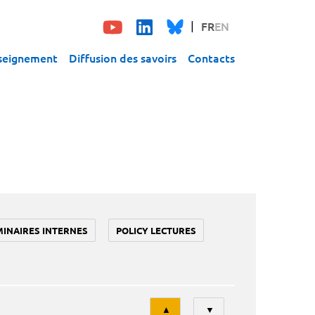
FR
EN
seignement
Diffusion des savoirs
Contacts
MINAIRES INTERNES
POLICY LECTURES
Tri
▲
▼