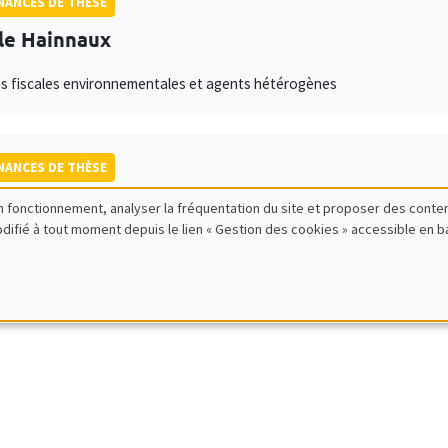
ANCES DE THÈSE
le Hainnaux
s fiscales environnementales et agents hétérogènes
ANCES DE THÈSE
acar Sambe
bon fonctionnement, analyser la fréquentation du site et proposer des conte
modifié à tout moment depuis le lien « Gestion des cookies » accessible en 
ence des Partenariats Public Privé face aux défis de la gouvernance en 
z l'ensemble de nos candidats disponibles actuellement sur le J