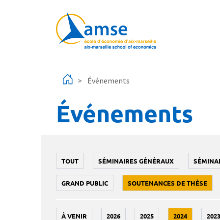
Aller au contenu principal
Événements
Événements
TOUT
SÉMINAIRES GÉNÉRAUX
SÉMINA
GRAND PUBLIC
SOUTENANCES DE THÈSE
À VENIR
2026
2025
2024
202