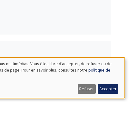
nus multimédias. Vous êtes libre d’accepter, de refuser ou de
bas de page. Pour en savoir plus, consultez notre
politique de
Afrique Sub-saharienne
Refuser
Accepter
ob market
Candidats