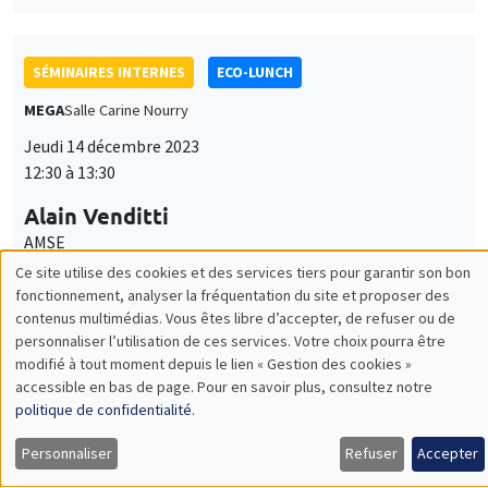
Jeudi 14 décembre 2023
12:30 à 13:30
Alain Venditti
AMSE
Medium term endogenous fluctuations in three-sector
intertemporal equilibrium models
ANNULÉ
SÉMINAIRES INTERNES
ECO-LUNCH
MEGA
Salle Carine Nourry
Jeudi 21 décembre 2023
12:30 à 13:30
Yann Bramoullé
AMSE