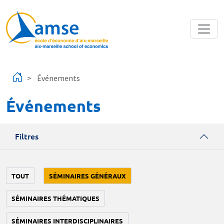
Aller au contenu principal
Événements
Événements
Filtres
TOUT
SÉMINAIRES GÉNÉRAUX
SÉMINAIRES THÉMATIQUES
SÉMINAIRES INTERDISCIPLINAIRES