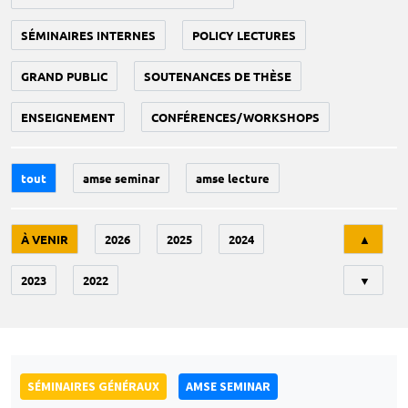
SÉMINAIRES INTERNES
POLICY LECTURES
GRAND PUBLIC
SOUTENANCES DE THÈSE
ENSEIGNEMENT
CONFÉRENCES/WORKSHOPS
tout
amse seminar
amse lecture
Tri
À VENIR
2026
2025
2024
▲
2023
2022
▼
SÉMINAIRES GÉNÉRAUX
AMSE SEMINAR