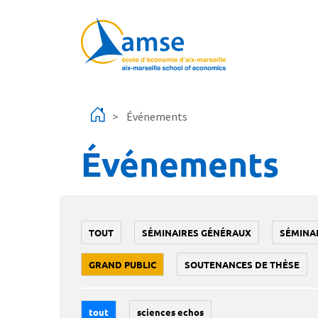
Aller au contenu principal
Événements
Événements
TOUT
SÉMINAIRES GÉNÉRAUX
SÉMINA
GRAND PUBLIC
SOUTENANCES DE THÈSE
tout
sciences echos