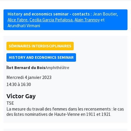
History and economics seminar - contacts :
Jean Boutier
,
Alice Fabre
,
Cecilia Garcia Peñalosa
,
Alain Trannoy
et
Arundhati Virmani
SÉMINAIRES INTERDISCIPLINAIRES
HISTORY AND ECONOMICS SEMINAR
Îlot Bernard du Bois
Amphithéâtre
Mercredi 4 janvier 2023
14:30 à 16:30
Victor Gay
TSE
La mesure du travail des femmes dans les recensements : le cas
des listes nominatives de Haute-Vienne en 1911 et 1921