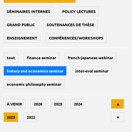
SÉMINAIRES INTERNES
POLICY LECTURES
GRAND PUBLIC
SOUTENANCES DE THÈSE
ENSEIGNEMENT
CONFÉRENCES/WORKSHOPS
tout
finance seminar
french-japanese webinar
history and economics seminar
inter-eval seminar
economic philosophy seminar
Tri
À VENIR
2026
2025
2024
▲
2023
2022
▼