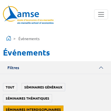
Aller au contenu principal
Événements
Événements
Filtres
TOUT
SÉMINAIRES GÉNÉRAUX
SÉMINAIRES THÉMATIQUES
SÉMINAIRES INTERDISCIPLINAIRES