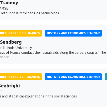
 Trannoy
 AMSE
 retour de la terre dans les patrimoines
IRES INTERDISCIPLINAIRES
HISTORY AND ECONOMICS SEMINAR
 Sandberg
 Illinois University
leys of France conduct their usual raids along the barbary coasts’: The 
ranean
IRES INTERDISCIPLINAIRES
HISTORY AND ECONOMICS SEMINAR
Seabright
ST
e and statistical explanations in the social sciences