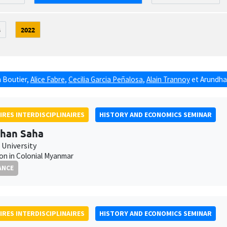
3
2022
 Boutier
,
Alice Fabre
,
Cecilia Garcia Peñalosa
,
Alain Trannoy
et
Arundhat
IRES INTERDISCIPLINAIRES
HISTORY AND ECONOMICS SEMINAR
han Saha
University
on in Colonial Myanmar
ANCE
IRES INTERDISCIPLINAIRES
HISTORY AND ECONOMICS SEMINAR