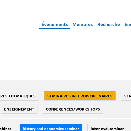
Événements
Membres
Recherche
En
IRES THÉMATIQUES
SÉMINAIRES INTERDISCIPLINAIRES
SÉ
ENSEIGNEMENT
CONFÉRENCES/WORKSHOPS
ebinar
history and economics seminar
inter-eval seminar