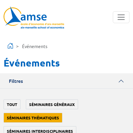
Aller au contenu principal
Événements
Événements
Filtres
TOUT
SÉMINAIRES GÉNÉRAUX
SÉMINAIRES THÉMATIQUES
SÉMINAIRES INTERDISCIPLINAIRES