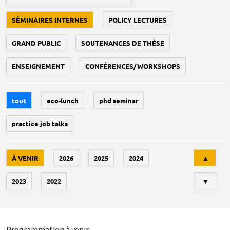
SÉMINAIRES INTERNES
POLICY LECTURES
GRAND PUBLIC
SOUTENANCES DE THÈSE
ENSEIGNEMENT
CONFÉRENCES/WORKSHOPS
tout
eco-lunch
phd seminar
practice job talks
Tri
À VENIR
2026
2025
2024
▲
2023
2022
▼
Programmation à venir