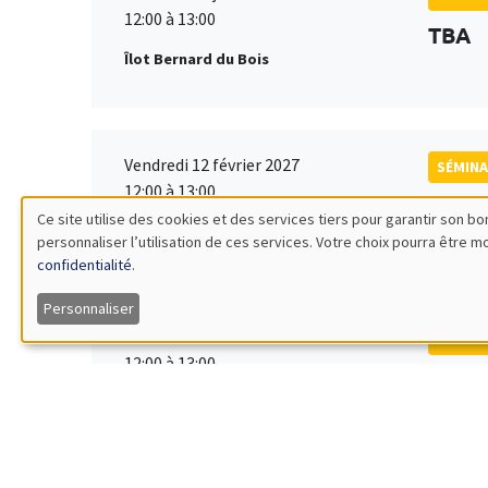
12:00 à 13:00
TBA
Îlot Bernard du Bois
Vendredi 12 février 2027
SÉMINA
12:00 à 13:00
TBA
Ce site utilise des cookies et des services tiers pour garantir son 
Îlot Bernard du Bois
personnaliser l’utilisation de ces services. Votre choix pourra être 
Utilisation
confidentialité
.
des
Personnaliser
Vendredi 19 mars 2027
SÉMINA
données
12:00 à 13:00
TBA
Îlot Bernard du Bois
personnelles
et