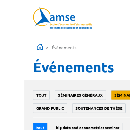
Aller au contenu principal
Événements
Événements
TOUT
SÉMINAIRES GÉNÉRAUX
SÉMINA
GRAND PUBLIC
SOUTENANCES DE THÈSE
tout
big data and econometrics seminar