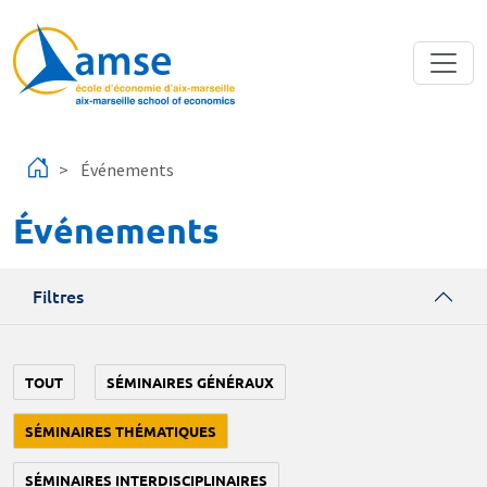
Aller au contenu principal
Événements
Événements
Filtres
TOUT
SÉMINAIRES GÉNÉRAUX
SÉMINAIRES THÉMATIQUES
SÉMINAIRES INTERDISCIPLINAIRES