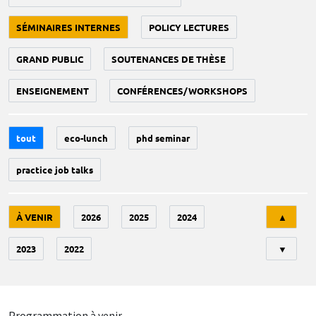
SÉMINAIRES INTERNES
POLICY LECTURES
GRAND PUBLIC
SOUTENANCES DE THÈSE
ENSEIGNEMENT
CONFÉRENCES/WORKSHOPS
tout
eco-lunch
phd seminar
practice job talks
Tri
À VENIR
2026
2025
2024
▲
2023
2022
▼
Programmation à venir