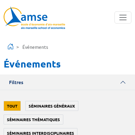
Aller au contenu principal
Événements
Événements
Filtres
TOUT
SÉMINAIRES GÉNÉRAUX
SÉMINAIRES THÉMATIQUES
SÉMINAIRES INTERDISCIPLINAIRES