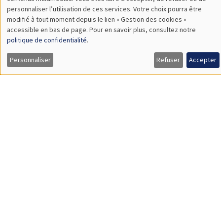
TBA
des
personnaliser l’utilisation de ces services. Votre choix pourra être
modifié à tout moment depuis le lien « Gestion des cookies »
données
accessible en bas de page. Pour en savoir plus, consultez notre
personnelles
politique de confidentialité
.
SÉMINAIRES GÉNÉRAUX
AMSE SEMINAR
et
Personnaliser
Refuser
Accepter
Îlot Bernard du Bois
Amphithéâtre
des
Lundi 9 novembre 2026
cookies
11:30 à 12:45
Amelie Schiprowski
University of Bonn
SÉMINAIRES GÉNÉRAUX
AMSE SEMINAR
Îlot Bernard du Bois
Amphithéâtre
Lundi 16 novembre 2026
11:30 à 12:45